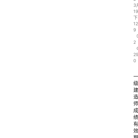
3
1
下
12
9
2
2
0