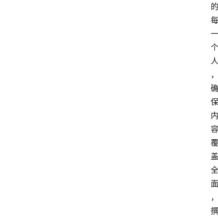
下
载
专
题
您
问
我
答
名
师
导
航
用
户
列