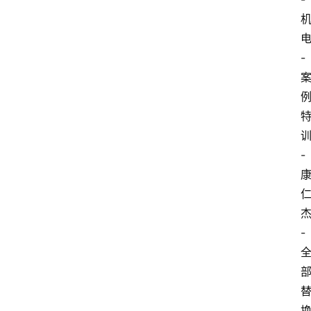
-
-
-