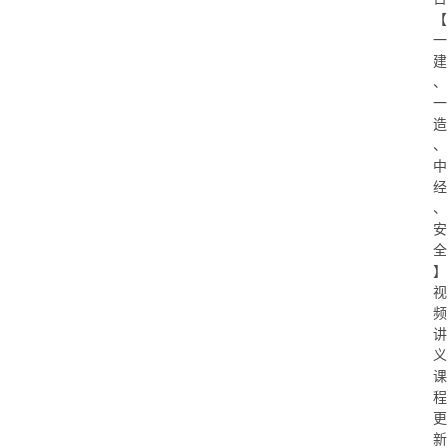
【
一
建
、
一
造
、
中
经
、
安
全
】
视
频
讲
义
课
程
更
新