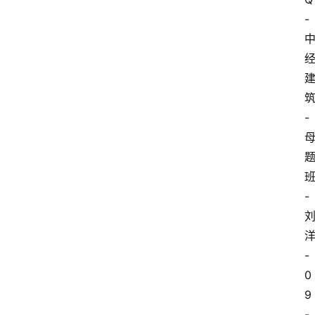
-
-
-
-
0
9
-