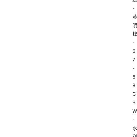
-
-
6
7
-
6
8
C
S
W
-