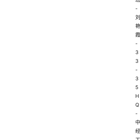
-
-
3
3
-
3
5
H
Q
-