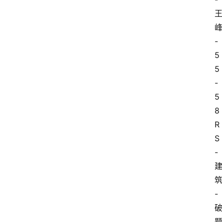
-
5
5
-
5
8
R
S
-
-