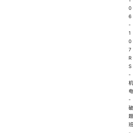
0
6
-
1
0
7
R
S
-
-
-