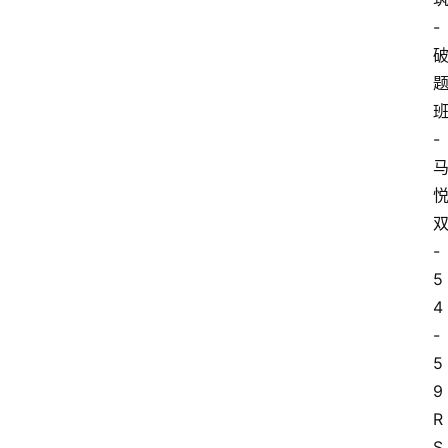
-
-
-
5
4
-
5
9
R
S