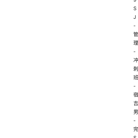
S
J
-
-
-
-
S