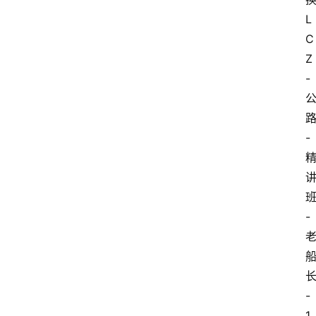
L
C
Z
-
-
-
-
1