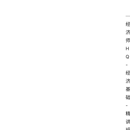
H
Q
-
-