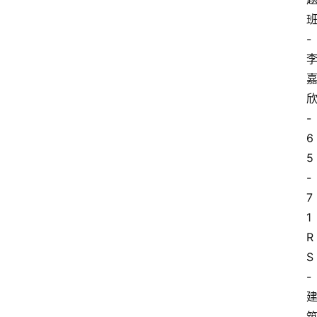
-
-
6
5
-
7
1
R
S
-