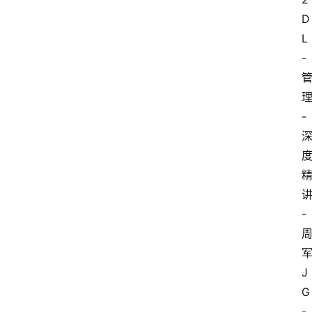
D
您
L
问
-
我
答
-
名
师
导
航
用
-
户
列
表
J
G
-