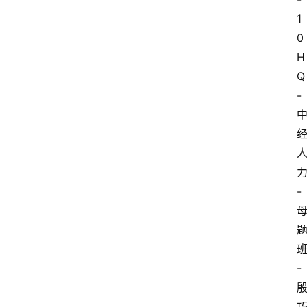
1
0
H
Q
-
-
-