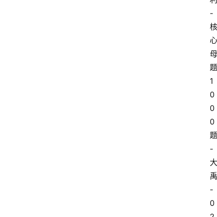
-
首
1
页
0
0
建
0
筑
工
-
程
下
-
载
0
专
题
2