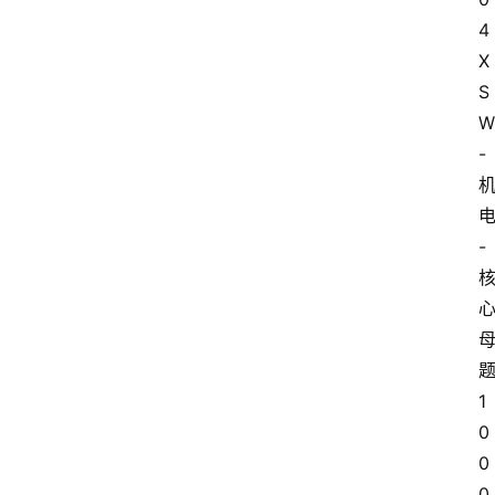
4
X
S
W
-
-
1
0
0
0