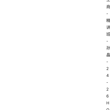
-
-
-
2
4
-
2
6
H
Q