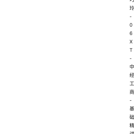
-
0
6
X
T
-
-