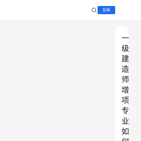
投稿
一
级
建
造
师
增
项
专
业
如