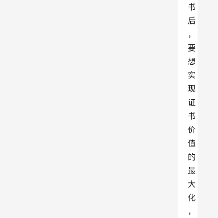
书
后
，
要
想
实
现
证
书
价
值
的
最
大
化
，