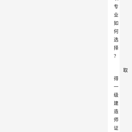
专
业
如
何
选
择
？
取
得
一
级
建
造
师
证