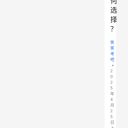
何
选
择
？
笑
笑
考
吧
•
2
0
2
5
年
4
月
2
5
日
上