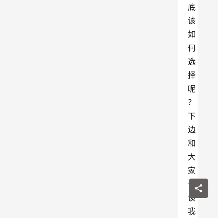
底
该
如
何
选
择
呢
？
下
边
和
大
家
谈
谈
我