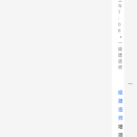
午
7
:
0
6
•
一
级
建
造
师
一
级
建
造
师
增
项