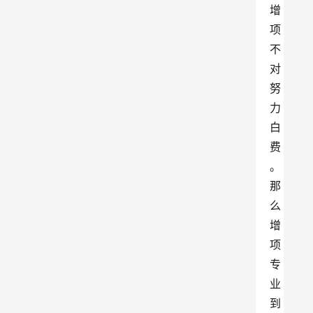
增
项
不
对
努
力
白
费
。
那
么
增
项
专
业
到