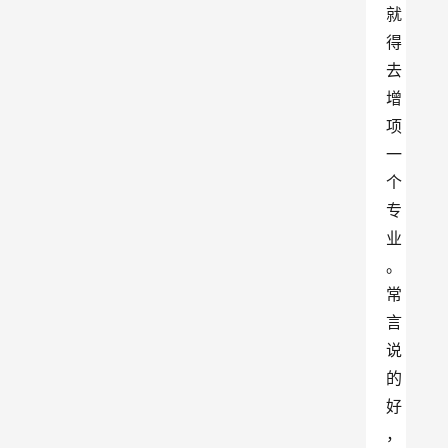
就
得
去
增
项
一
个
专
业
。
常
言
说
的
好
，