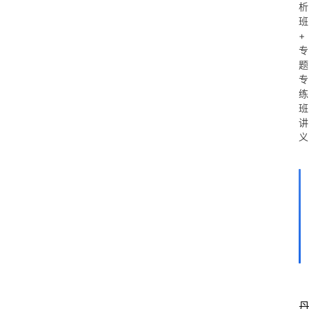
析
班
+
专
题
专
练
班
讲
义