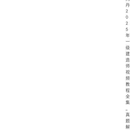
丹
2
0
2
5
年
一
级
建
造
师
视
频
教
程
全
集
_
真
题
解