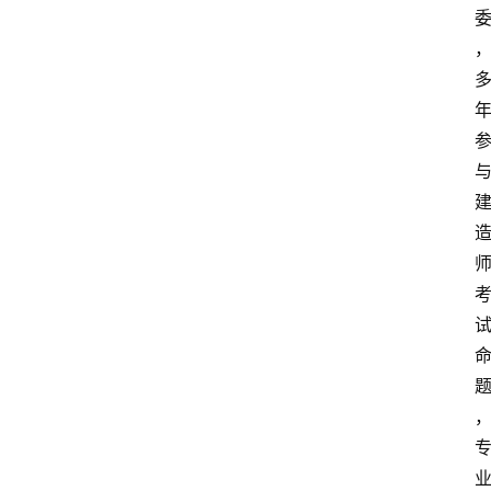
下
载
专
题
您
问
我
答
名
师
导
航
用
户